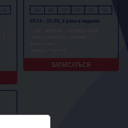
СБ
ПН
ВТ
СР
ЧТ
ПТ
СБ
19:15 - 21:30, 2 раза в неделю
Старт занятий - сентябрь 2026.
 3
Первое пробное занятие -
бесплатно!
Запись открыта!
ЗАПИСАТЬСЯ
СБ