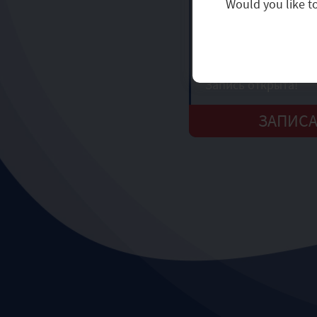
Would you like to
08:15 - 09:45, 2 ра
Старт занятий - сен
Первое пробное зан
бесплатно!
Запись открыта!
ЗАПИС