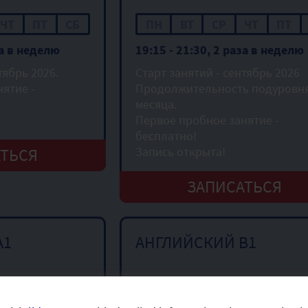
ЧТ
ПТ
СБ
ПН
ВТ
СР
ЧТ
ПТ
за в неделю
19:15 - 21:30, 2 раза в неделю
тябрь 2026.
Старт занятий - сентябрь 2026
ятие -
Продолжительность подуровня
месяца.
Первое пробное занятие -
бесплатно!
Запись открыта!
АТЬСЯ
ЗАПИСАТЬСЯ
A1
АНГЛИЙСКИЙ B1
ЧТ
ПТ
СБ
ПН
ВТ
СР
ЧТ
ПТ