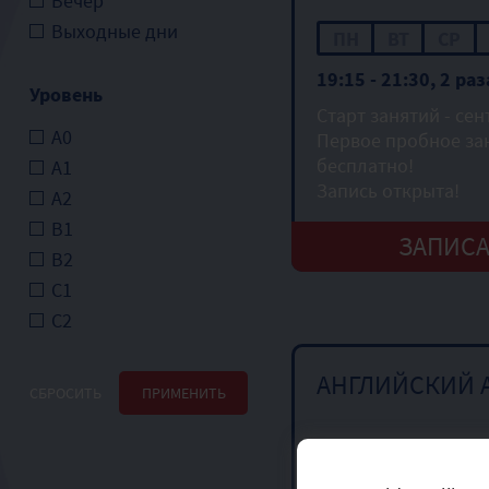
Вечер
Выходные дни
ПН
ВТ
СР
19:15 - 21:30, 2 ра
Уровень
Старт занятий - сен
А0
Первое пробное зан
бесплатно!
А1
Запись открыта!
А2
В1
ЗАПИС
В2
С1
С2
АНГЛИЙСКИЙ 
СБРОСИТЬ
ПРИМЕНИТЬ
ПН
ВТ
СР