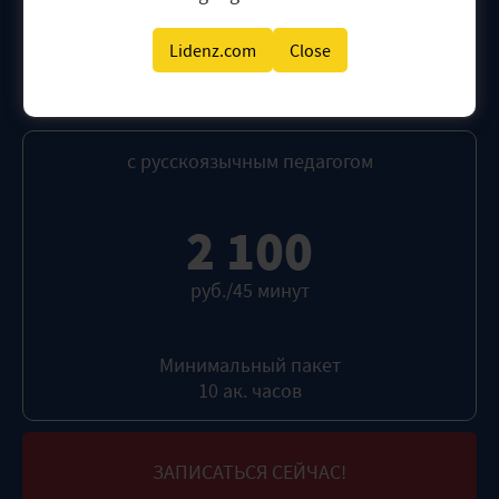
СКИДКА
Lidenz.com
Close
10% на обучение при единовременной
оплате 25 уроков:
54 000 руб.
с русскоязычным педагогом
2 100
руб./45 минут
Минимальный пакет
10 ак. часов
ЗАПИСАТЬСЯ СЕЙЧАС!