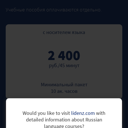
Учебные пособия оплачиваются отдельно.
с носителем языка
2 400
руб./45 минут
Минимальный пакет
10 ак. часов
ЗАПИСАТЬСЯ СЕЙЧАС!
Would you like to visit
lidenz.com
with
detailed information about Russian
language courses?