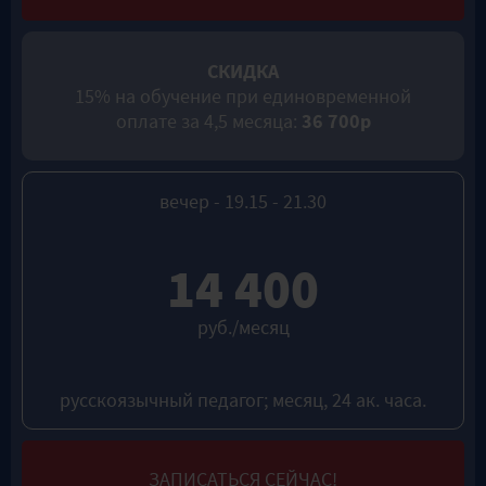
СКИДКА
15% на обучение при единовременной
оплате за 4,5 месяца:
36 700р
вечер - 19.15 - 21.30
14 400
руб./месяц
русскоязычный педагог; месяц, 24 ак. часа.
ЗАПИСАТЬСЯ СЕЙЧАС!