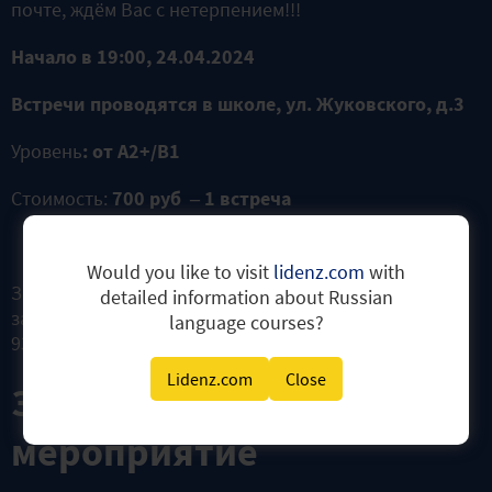
почте, ждём Вас с нетерпением!!!
Начало в 19:00, 24.04.2024
Встречи проводятся в школе, ул. Жуковского, д.3
Уровень
: от А2+/В1
Стоимость:
700 руб – 1 встреча
Would you like to visit
lidenz.com
with
Задать дополнительные вопросы можно через
detailed information about Russian
заявку на сайте или позвоните по тел. +7 812 703 82
language courses?
93
Lidenz.com
Close
Записаться на
мероприятие