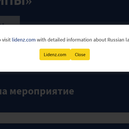
ИПЫ»
21
 visit
lidenz.com
with detailed information about Russian 
 мнению, овсянку британцы на завтрак едят редко, а fi
для туристов.
Lidenz.com
Close
ипах на второй лекции цикла.
на мероприятие