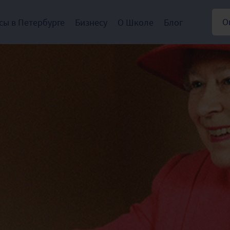
О
сы в Петербурге
Бизнесу
О Школе
Блог