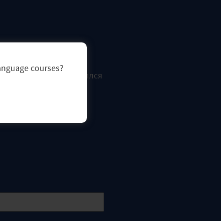
language courses?
ve o’clock tea сохранился