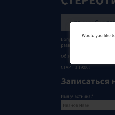
СТЕРЕОТ
20 октября 20
Would you like to
Вопреки распространенному
разве что как аттракцион 
Об этом и других стереот
СТАРТ В 19:00!
Записаться 
Имя участника:
*