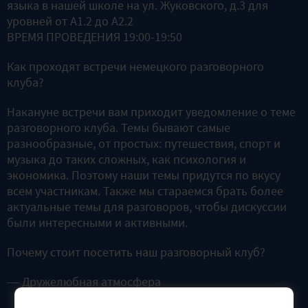
языка в нашей школе на ул. Жуковского, д.3 для
уровней от A1.2 до A2.2
ВРЕМЯ ПРОВЕДЕНИЯ 19:00-19:50
Как проходят встречи немецкого разговорного
клуба?
Накануне встречи вам приходит уведомление о теме
разговорного клуба. Темы бывают самые
разнообразные, от простых: путешествия, спорт и
музыка до таких сложных, как психология и
экономика. Поэтому наши темы придутся по вкусу
всем участникам. Также мы стараемся брать более
актуальные темы для разговоров, чтобы дискуссии
были интересными и активными.
Почему стоит посетить наш разговорный клуб?
— Дружелюбная атмосфера