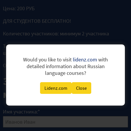
Цена: 200 РУБ
ДЛЯ СТУДЕНТОВ БЕСПЛАТНО!
Количество участников: минимум 2 участника
Тему встречи можно уточнить у администрации
школы по тел. 8 (812) 602-03-99
Would you like to visit
lidenz.com
with
ОБЯЗАТЕЛЬНА ПРЕДВАРИТЕЛЬНАЯ РЕГИСТРАЦИЯ
detailed information about Russian
language courses?
Записаться на
Lidenz.com
Close
мероприятие
Имя участника:
*