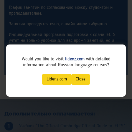
График занятий по согласованию между студентом и
преподавателем.
Занятия проводятся очно, онлайн и/или гибридно.
Индивидуальная программа подготовки к сдаче IELTS
учтет не только удобное для вас время занятий, но и
ваши личные особенности и потребности.
очно 2000 руб./академический час
Would you like to visit
lidenz.com
with detailed
онлайн 1800 руб./академический час
information about Russian language courses?
Запишите меня
Lidenz.com
Close
Дополнительно оплачивается:
Учебник "The Official Cambridge Official Guide to IELTS"