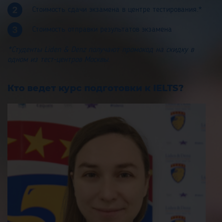
Стоимость сдачи экзамена в центре тестирования.*
Стоимость отправки результатов экзамена
*Студенты Liden & Denz получают промокод на скидку в
одном из тест-центров Москвы.
Кто ведет курс подготовки к IELTS?