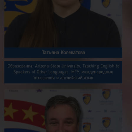
Татьяна Колеватова
Образование: Arizona State University, Teaching English to
Speakers of Other Languages. МГУ, международные
отношения и английский язык