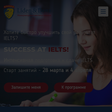
Хотите быстро улучшить cвой результат
IELTS?
SUCCESS AT
IELTS!
Интенсивная
подготовка к сдаче IELTS
Старт занятий -
28 марта и 4 апреля
Запишите меня
К программе