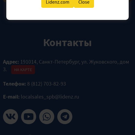
Lidenz.com
Close
Контакты
Адрес:
191014, Санкт-Петербург, ул. Жуковского, дом
3.
НА КАРТЕ
Телефон:
8 (812) 703-82-93
E-mail:
localsales_spb@lidenz.ru