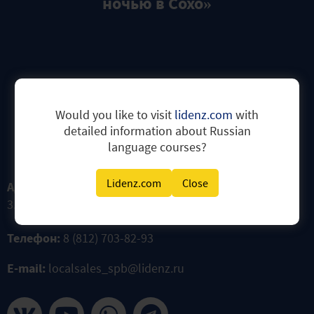
ночью в Сохо»
Would you like to visit
lidenz.com
with
detailed information about Russian
Контакты
language courses?
Lidenz.com
Close
Адрес:
191014, Санкт-Петербург, ул. Жуковского, дом
3.
НА КАРТЕ
Телефон:
8 (812) 703-82-93
E-mail:
localsales_spb@lidenz.ru