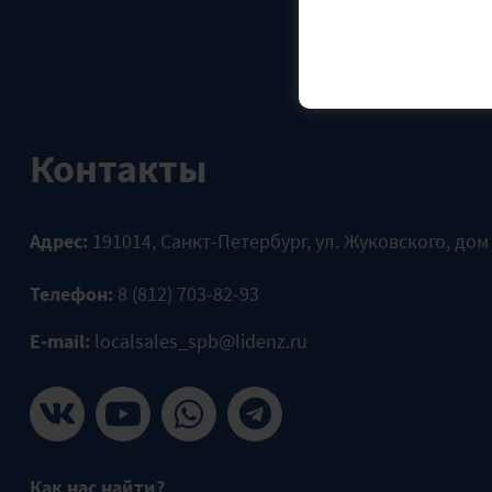
Контакты
Адрес:
191014, Санкт-Петербург, ул. Жуковского, дом
Телефон:
8 (812) 703-82-93
E-mail:
localsales_spb@lidenz.ru
Как нас найти?