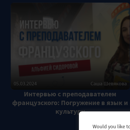
05.03.2024
Саша Шевякова
Интервью с преподавателем
французского: Погружение в язык и
культуру
Would you like to