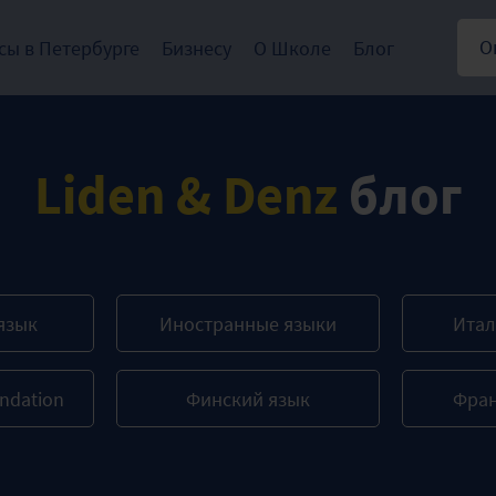
О
сы в Петербурге
Бизнесу
О Школе
Блог
Liden & Denz
блог
язык
Иностранные языки
Итал
ndation
Финский язык
Фран