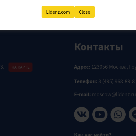
Lidenz.com
Close
Контакты
 3.
Адрес:
123056 Москва, Гр
НА КАРТЕ
Телефон:
8 (495) 968-89-8
E-mail:
moscow@lidenz.ru
Как нас найти?