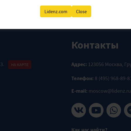
Lidenz.com
Close
Контакты
 3.
Адрес:
123056 Москва, Гр
НА КАРТЕ
Телефон:
8 (495) 968-89-8
E-mail:
moscow@lidenz.ru
Как нас найти?