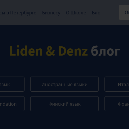
О
сы в Петербурге
Бизнесу
О Школе
Блог
Liden & Denz
блог
язык
Иностранные языки
Итал
ndation
Финский язык
Фран