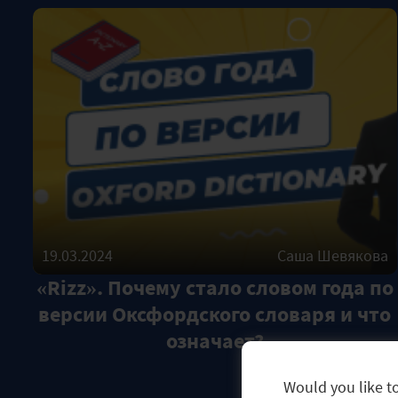
19.03.2024
Саша Шевякова
«Rizz». Почему стало словом года по
версии Оксфордского словаря и что
означает?
Would you like to