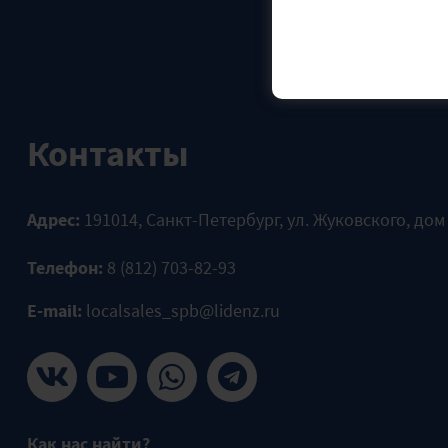
Контакты
Адрес:
191014, Санкт-Петербург, ул. Жуковского, дом
Телефон:
8 (812) 703-82-93
E-mail:
localsales_spb@lidenz.ru
Как нас найти?