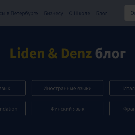
О
сы в Петербурге
Бизнесу
О Школе
Блог
Liden & Denz
блог
язык
Иностранные языки
Итал
ndation
Финский язык
Фран