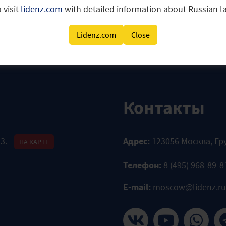
 visit
lidenz.com
with detailed information about Russian 
Lidenz.com
Close
Контакты
 3.
Адрес:
123056 Москва, Гр
НА КАРТЕ
Телефон:
8 (495) 968-89-8
E-mail:
moscow@lidenz.ru