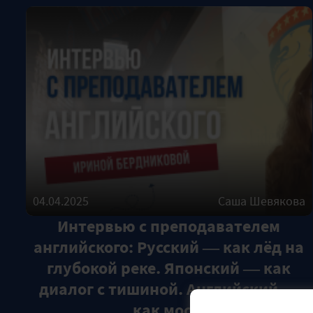
04.04.2025
Саша Шевякова
Интервью с преподавателем
английского: Русский — как лёд на
глубокой реке. Японский — как
диалог с тишиной. Английский —
как мост.