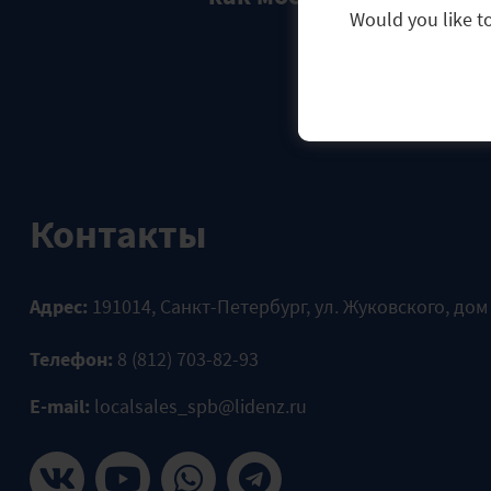
Would you like to
Контакты
Адрес:
191014, Санкт-Петербург, ул. Жуковского, дом
Телефон:
8 (812) 703-82-93
E-mail:
localsales_spb@lidenz.ru