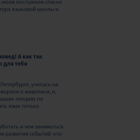
 в моем послужном списке
атора языковой школы и
овед! А как так
о для тебя
 Петербурге, училась на
оворили о живописи, и,
 наших лекциях по
чать язык только
аботать и чем заниматься.
в развития событий: кто-