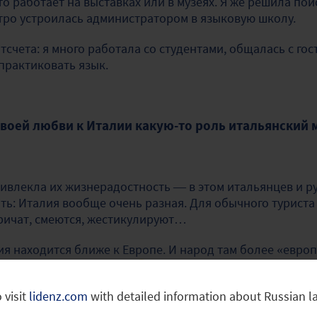
то работает на выставках или в музеях. Я же решила по
тро устроилась администратором в языковую школу.
тсчета: я много работала со студентами, общалась с гос
 практиковать язык.
 твоей любви к Италии какую-то роль итальянский
ивлекла их жизнерадостность — в этом итальянцев и ру
ать: Италия вообще очень разная. Для обычного туриста
ричат, смеются, жестикулируют…
я находится ближе к Европе. И народ там более
«европ
, даже почти не кричат
 visit
lidenz.com
with detailed information about Russian 
альянцах привлекает прежде всего их невероятная тяга к 
сская
«северная натура»
— с одной стороны скрытная, а 