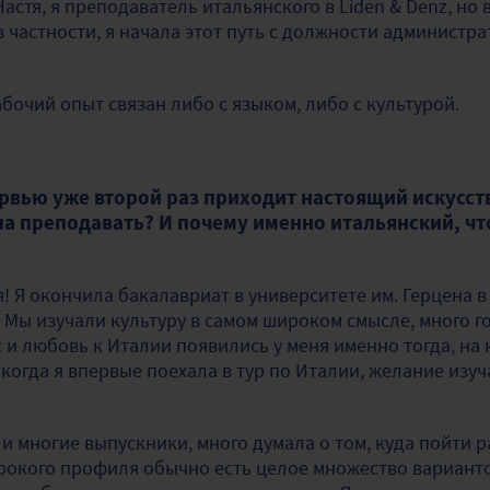
Настя, я преподаватель итальянского в Liden & Denz, но
в частности, я начала этот путь с должности администр
абочий опыт связан либо с языком, либо с культурой.
рвью уже второй раз приходит настоящий искусств
ла преподавать? И почему именно итальянский, чт
! Я окончила бакалавриат в университете им. Герцена в
 Мы изучали культуру в самом широком смысле, много г
с и любовь к Италии появились у меня именно тогда, на
А когда я впервые поехала в тур по Италии, желание изу
 и многие выпускники, много думала о том, куда пойти р
рокого профиля обычно есть целое множество варианто