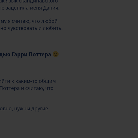
как язык скандинавского
не зацепила меня Дания.
му я считаю, что любой
но чувствовать и любить.
ощью Гарри Поттера
рийти к каким-то общим
Поттера и считаю, что
ловно, нужны другие