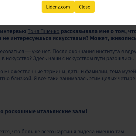
няя.
Lidenz.com
Close
 интервью
Тоня Пшенко
рассказывала мне о том, ч
ты не интересуешься искусствами? Может, живопис
есоваться — уже нет. После окончания института я вдру
 в искусство? Здесь наши с искусством пути разошлись.
ню множественные термины, даты и фамилии, тема музей
тно близкой. Я все-таки занималась этим целых четыре 
то роскошные итальянские залы!
тся, что больше всего картин я видела именно там.