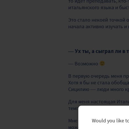
то идет преподавать, кто-
итальянского языка и быс
Это стало некоей точкой о
начала активно изучать и
— Ух ты, а сыграл ли в
— Возможно
В первую очередь меня пр
Хотя я бы не стала обобщ
Сицилию — люди много к
Для меня настоящая Итали
темпераментные и шумные
Would you like to
Мне кажется, что нас в ит
может быть интересна ру