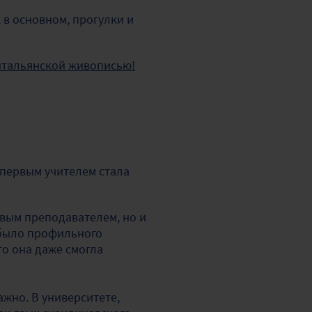
 в основном, прогулки и
итальянской живописью!
?
 первым учителем стала
рвым преподавателем, но и
 было профильного
то она даже смогла
важно. В университете,