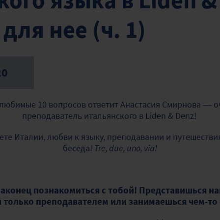
ого языка в Liden &
для нее (ч. 1)
20
и любимые 10 вопросов ответит Анастасия Смирнова — 
преподаватель итальянского в Liden & Denz!
тете Италии, любви к языку, преподавании и путешеств
беседа!
Tre, due, uno,
via!
наконец познакомиться с тобой! Представишься н
 только преподавателем или занимаешься чем-то