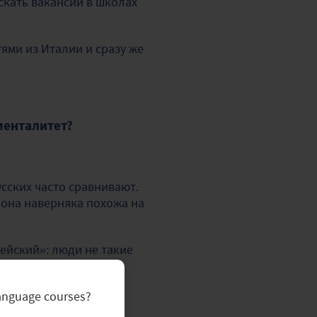
искать вакансии в школах
тями из Италии и сразу же
 менталитет?
сских часто сравнивают.
 она наверняка похожа на
ейский»
: люди не такие
language courses?
красоте и теплу, а им
с другой — очень