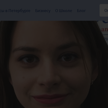
О
сы в Петербурге
Бизнесу
О Школе
Блог