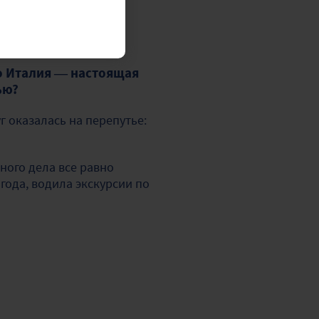
то Италия — настоящая
ью?
г оказалась на перепутье:
ного дела все равно
года, водила экскурсии по