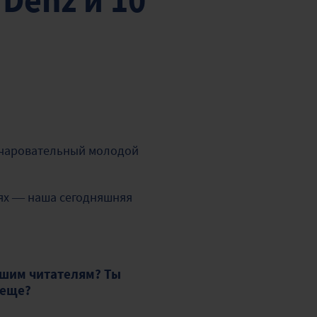
 Denz и 10
очаровательный молодой
иях — наша сегодняшняя
ашим читателям? Ты
 еще?