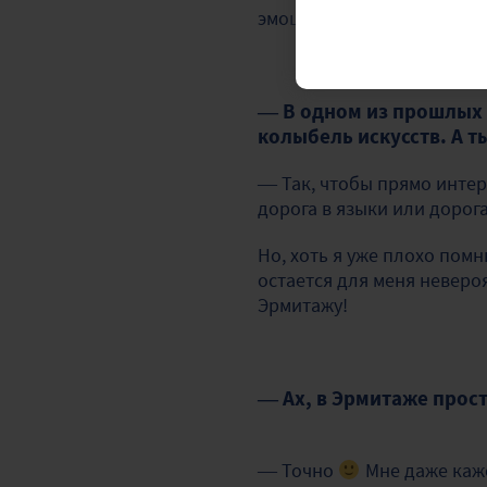
эмоциональная и искрен
— В одном из прошлых
колыбель искусств. А 
— Так, чтобы прямо интер
дорога в языки или дорога
Но, хоть я уже плохо пом
остается для меня невероя
Эрмитажу!
— Ах, в Эрмитаже прос
— Точно
Мне даже каже