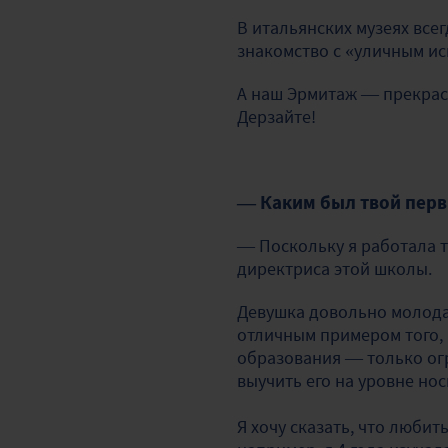
В итальянских музеях всег
знакомство с
«уличным ис
А наш Эрмитаж — прекрасн
Дерзайте!
— Каким был твой перв
— Поскольку я работала т
директриса этой школы.
Девушка довольно молодая
отличным примером того, 
образования — только ог
выучить его на уровне нос
Я хочу сказать, что любит