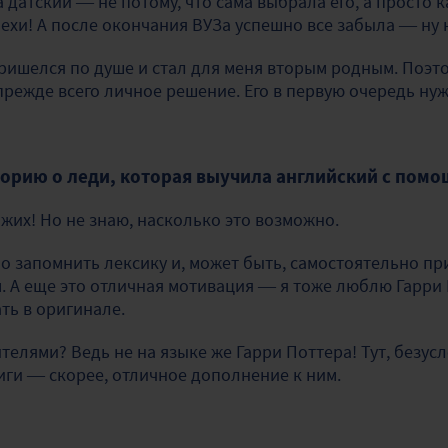
а датский — не потому, что сама выбрала его, а просто 
ехи! А после окончания ВУЗа успешно все забыла — ну 
пришелся по душе и стал для меня вторым родным. Поэто
режде всего личное решение. Его в первую очередь нуж
торию о леди, которая выучила английский с пом
жих! Но не знаю, насколько это возможно.
но запомнить лексику и, может быть, самостоятельно п
 А еще это отличная мотивация — я тоже люблю Гарри 
ть в оригинале.
телями? Ведь не на языке же Гарри Поттера! Тут, безус
ниги — скорее, отличное дополнение к ним.