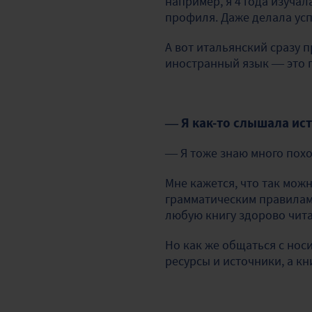
например, я 4 года изучал
профиля. Даже делала усп
А вот итальянский сразу 
иностранный язык — это п
— Я как-то слышала ис
— Я тоже знаю много похо
Мне кажется, что так мож
грамматическим правилам.
любую книгу здорово чита
Но как же общаться с носи
ресурсы и источники, а к