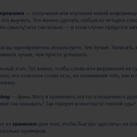
ирования
— получения или изучения новой информации
 это выучить. Это можно сделать любым из четырех спос
(по смыслу) или тактильно — в этом случае придется за
ов вы одновременно используете, тем лучше. Записать,
намного лучше, чем просто услышать.
ный этап. Тут важно, чтобы слова или выражения не с
кое, что классное слово есть, но понимания того, как и 
тоянно.
abag
— дрянь.
Могу я применить его по отношению к друг
 мне так называть? Так говорят в контексте плохой еды
ет из
хранения:
для того, чтобы быстро «достать» из го
есколько примеров.