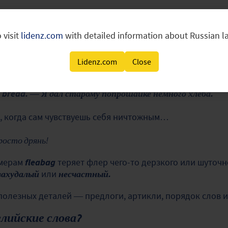
рубое слово для друга. Зато его часто используют для
 visit
lidenz.com
with detailed information about Russian 
 Orlando.
— Я живу в захудалом мотеле в Орландо.
Lidenz.com
Close
me bread. — Я дал старому попрошайке немного хлеба.
, когда сам чувствуешь себя ничтожным…
просто дрянь!
мерам
fleabag
теряет флер чего-то дерзкого или шуточн
захудалый
или
несчастный.
полезных деталей — предлоги, артикли, порядок слов и 
лийские слова?