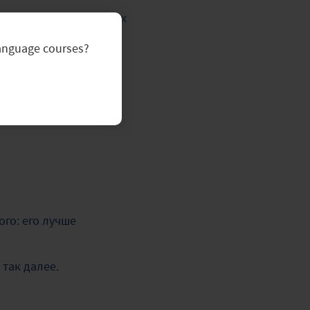
 описания очень плохих
language courses?
ого: его лучше
так далее.