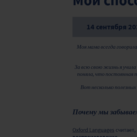
Мой спос
14 сентября 20
Моя мама всегда говорила
За всю свою жизнь я учила
поняла, что постоянная 
Вот несколько полезных
Почему мы забывае
Oxford Languages
считает,
воспроизведение.