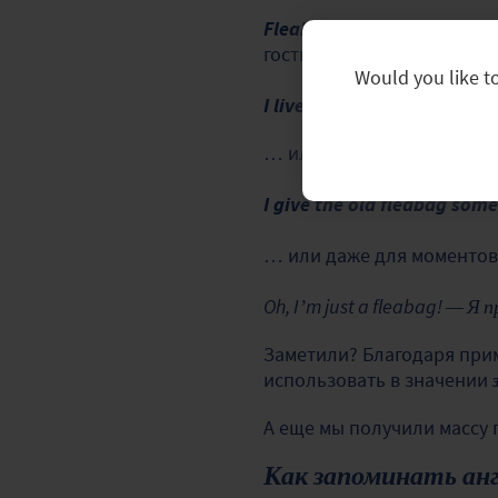
Fleabag
— действительно г
гостиниц…
Would you like to
I live in a fleabag motel in
… или бездомных…
I give the old fleabag so
… или даже для моментов
Oh, I’m just a fleabag! — Я 
Заметили? Благодаря при
использовать в значении
А еще мы получили массу 
Как запоминать анг