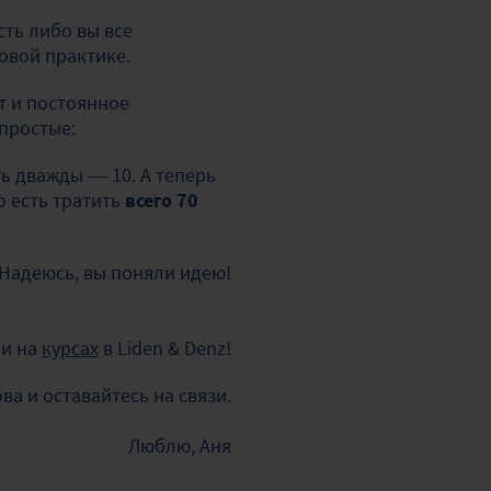
сть либо вы все
овой практике.
т и постоянное
простые:
ть дважды — 10. А теперь
о есть тратить
всего 70
. Надеюсь, вы поняли идею!
чи на
курсах
в Liden & Denz!
а и оставайтесь на связи.
Люблю, Аня