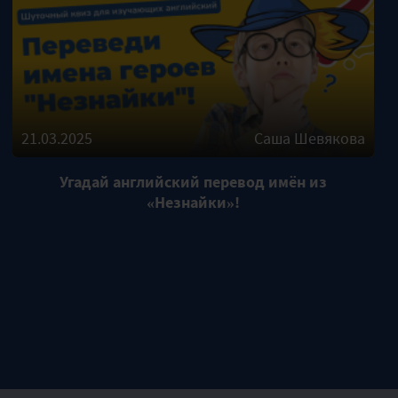
21.03.2025
Саша Шевякова
Угадай английский перевод имён из
«Незнайки»!