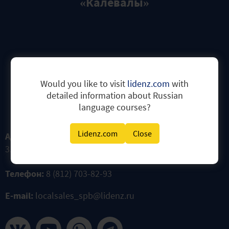
«Калевалы»
Would you like to visit
lidenz.com
with
detailed information about Russian
Контакты
language courses?
Lidenz.com
Close
Адрес:
191014, Санкт-Петербург, ул. Жуковского, дом
3.
НА КАРТЕ
Телефон:
8 (812) 703-82-93
E-mail:
localsales_spb@lidenz.ru