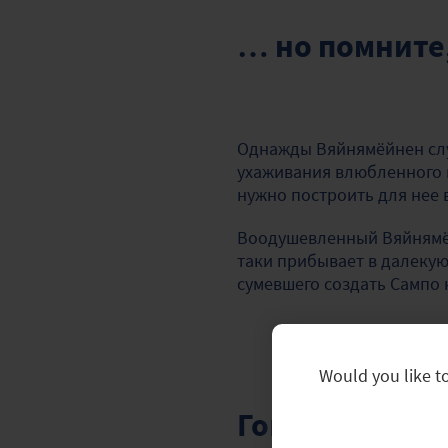
… но помните,
Однажды Вяйнямёйнен случ
ухаживания влюбленного г
нужно построить для нее
Воодушевленный Вяйнямёйн
таки прибывает в далекую
сумевшего создать Сампо
Would you like to
Говорите о св