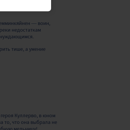
Лемминкяйнен — воин,
преки недостаткам
ь нуждающимся.
ить тише, а умение
 героя Куллерво, в юном
а то, что она выбрала не
шебную мельницу!