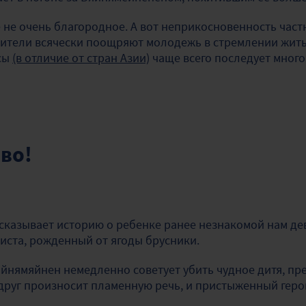
 не очень благородное. А вот неприкосновенность час
дители всячески поощряют молодежь в стремлении жить 
сы
(в отличие от стран Азии)
чаще всего последует мног
иво!
сказывает историю о ребенке ранее незнакомой нам де
иста, рожденный от ягоды брусники.
яйнямяйнен немедленно советует убить чудное дитя, пр
вдруг произносит пламенную речь, и пристыженный герой