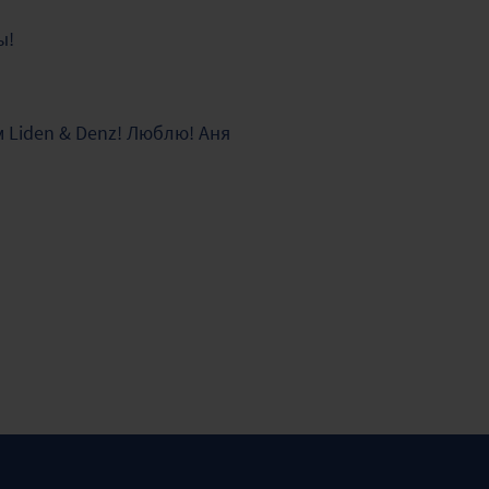
ы!
м Liden & Denz! Люблю! Аня