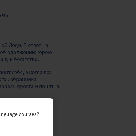
».
ой Леди. В ответ на
 об одолжении: герою
чу и богатство.
ит себя, а когда все-
гого избранника —
ораль проста и понятна!
language courses?
вайте.