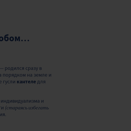
особом…
— родился сразу в
а порядком на земле и
е гусли
кантеле
для
а индивидуализма и
ти
(стараясь избегать
ия.