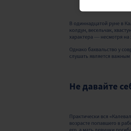
В одиннадцатой руне в К
колдун, весельчак, хваст
характера — несмотря на 
Однако бахвальство у
совр
слушать является важным
Не давайте се
Практически вся «Калевал
возрасте попавшего в раб
его, а мать девушки поги