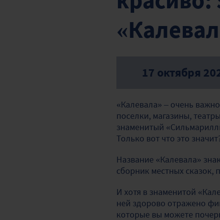
красиво:
«Калева
17 октября 20
«
Калевала
»
– очень важно
поселки, магазины, театр
знаменитый «Сильмариллио
Только вот что это значит
Название «Калевала» зна
сборник местных сказок,
И хотя в знаменитой «Кал
ней здорово отражено фин
которые вы можете почерп