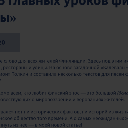
 5 главных уроков ф
лы»
20
е слово для всех жителей Финляндии. Здесь под этим 
ы, рестораны и улицы.
На основе загадочной «Калевалы»
н» Толкин и составила несколько текстов для песен ф
?
комо всем, кто любит финский эпос — это большой
(бол
 повествующих о мировоззрении и верованиях жителей.
евале» нет ни исторических фактов, ни историй из жизн
ское общество того времени. А о самых неожиданных 
нуть из нее — в моей новой статье!