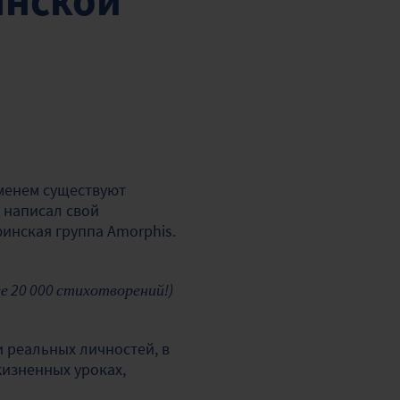
инской
именем существуют
 написал свой
инская группа Amorphis.
ее 20 000 стихотворений!)
и реальных личностей, в
жизненных уроках,