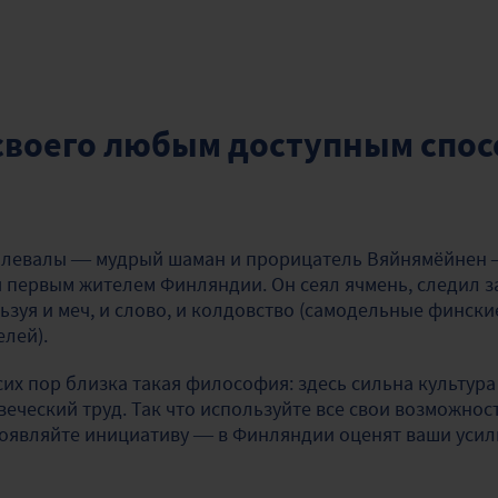
своего любым доступным сп
Калевалы — мудрый шаман и прорицатель Вяйнямёйнен 
ся первым жителем Финляндии. Он сеял ячмень, следил з
ьзуя и меч, и слово, и колдовство (самодельные фински
елей).
их пор близка такая философия: здесь сильна культур
еческий труд. Так что используйте все свои возможнос
оявляйте инициативу — в Финляндии оценят ваши усил