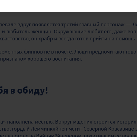
алевале вдруг появляется третий главный персонаж — 
ун и любитель женщин. Окружающие любят его, даже во
хвастовство, он храбр и всегда готов прийти на помощ
еменных финнов не в почете. Люди предпочитают говор
 признаком хорошего воспитания.
бя в обиду!
а» наполнена местью. Вокруг мщения строится история
ство, гордый Лемминкяйнен мстит Северной Красавице з
бает в погоне за Вяйнямёйнененом, похитившим ее вол