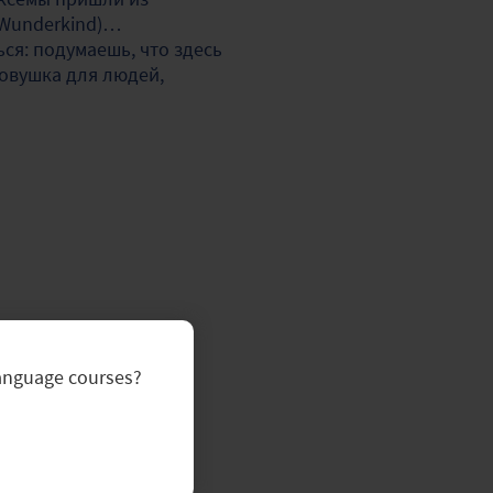
s Wunderkind)…
ся: подумаешь, что здесь
ловушка для людей,
language courses?
я к группе
 каждого языка есть
меняются: носители