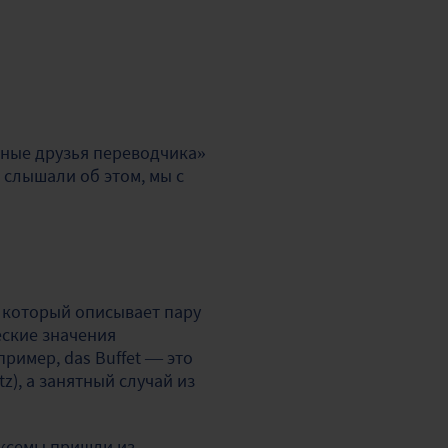
ные друзья переводчика»
 слышали об этом, мы с
, который описывает пару
еские значения
ример, das Buffet — это
tz), а занятный случай из
ексемы пришли из