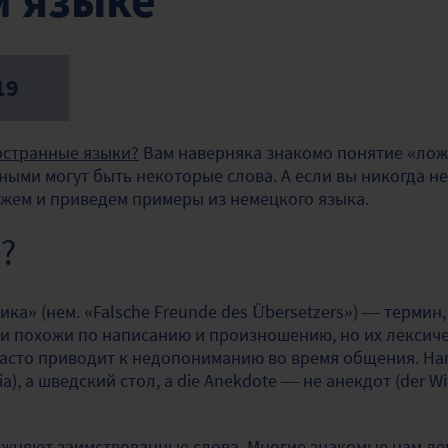
 языке
19
остранные языки?
Вам наверняка знакомо понятие «лож
ными могут быть некоторые слова. А если вы никогда не
жем и приведем примеры из немецкого языка.
?
ка» (нем. «Falsche Freunde des Übersetzers») — термин
ни похожи по написанию и произношению, но их лексич
асто приводит к недопониманию во время общения. Нап
ria), а шведский стол, а die Anekdote — не анекдот (der Wi
ложняют заимствованные слова. Многие знакомые нам л