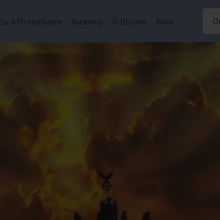
О
сы в Петербурге
Бизнесу
О Школе
Блог