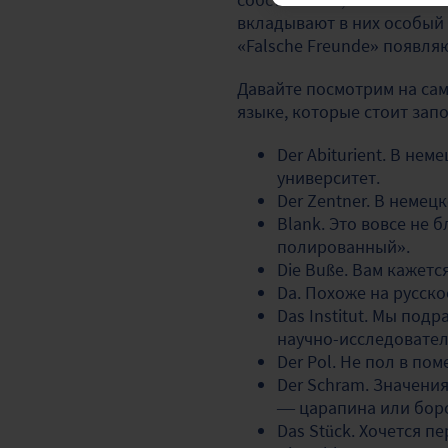
вкладывают в них особый 
«Falsche Freunde» появля
Давайте посмотрим на са
языке, которые стоит зап
Der Abiturient. В не
университет.
Der Zentner. В немецк
Blank. Это вовсе не 
полированный».
Die Buße. Вам кажетс
Da. Похоже на русско
Das Institut. Мы под
научно-исследовател
Der Pol. Не пол в по
Der Schram. Значения
— царапина или бор
Das Stück. Хочется пе