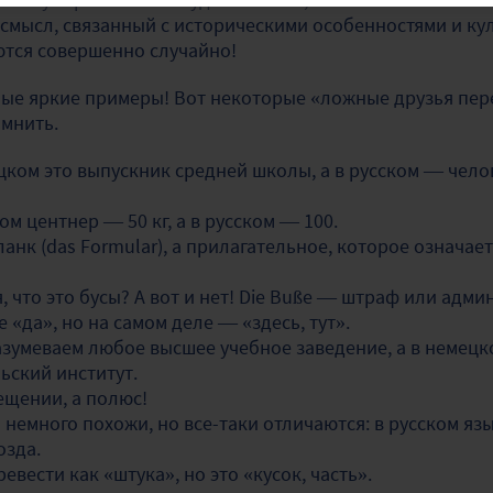
смысл, связанный с историческими особенностями и кул
ются совершенно случайно!
мые яркие примеры! Вот некоторые «ложные друзья пер
омнить.
мецком это выпускник средней школы, а в русском — чел
ом центнер — 50 кг, а в русском — 100.
бланк (das Formular), а прилагательное, которое означае
я, что это бусы? А вот и нет! Die Buße — штраф или адм
е «да», но на самом деле — «здесь, тут».
разумеваем любое высшее учебное заведение, а в немецко
ьский институт.
мещении, а полюс!
 немного похожи, но все-таки отличаются: в русском яз
озда.
ревести как «штука», но это «кусок, часть».