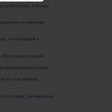
ьтурой страны. А иногда
еводчика» в немецком
овек, поступающий в
т «блестящий, гладкий,
инистративное взыскание.
м это, как правило,
ыке это шрам, а в немецком