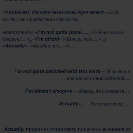
To be honest, this work needs some improvement
— Если
честно, это нуждается в доработке.
или схожими
«
I’m not quite (sure) …
»
(«
Я не совсем
(уверен)…
»)
,
«
I’m afraid
»
(«
Боюсь, что…
») и
«
Actually
»
(«
Вообще-то…
»)
…
I’m not quite satisfied with this work
— Я не очень
впечатлен этой работой…
I’m afraid I disagree
— Боюсь, я не согласен…
Actually…
— На самом деле,…
Actually,
продемонстрировать полученные знания (и