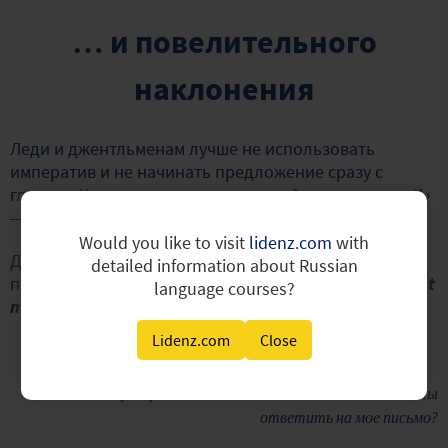
… и повелительного
наклонения
Леди и джентльменам лучше не использовать
императив и не начинать предложение сразу с
глагола. Например, категоричное
«Answer my email»
— «Ответь на мое письмо» —
не лучшая идея.
Would you like to visit
lidenz.com
with
Для того, чтобы быть вежливым на английском,
detailed information about Russian
попробуйте конструкции
«Could/would you
…
»
и
«Let
language courses?
me know when you… ».
Lidenz.com
Close
Could you please send me an email?
— Не мог бы ты
ответить на мое письмо?