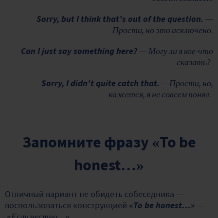
Sorry, but I think that’s out of the question.
—
Прости, но это исключено.
Can I just say something here?
— Могу ли я кое-что
сказать?
Sorry, I didn’t quite catch that.
—Прости, но,
кажется, я не совсем понял.
Запомните фразу «To be
honest…»
Отличный вариант не обидеть собеседника —
воспользоваться конструкцией
«To be honest…»
—
«Если честно…»
.