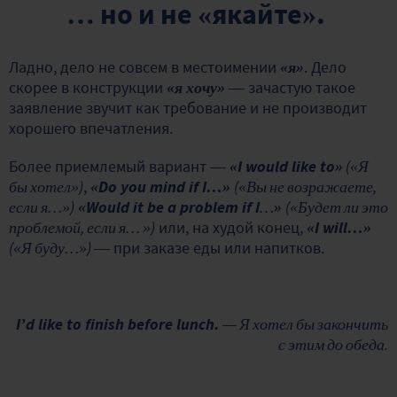
… но и не «якайте».
Ладно, дело не совсем в местоимении
«я»
. Дело
скорее в конструкции
«я хочу»
— зачастую такое
заявление звучит как требование и не производит
хорошего впечатления.
Более приемлемый вариант —
«I would like to»
(«Я
бы хотел»)
,
«Do you mind if I…
»
(«Вы не возражаете,
если я…»)
«Would it be a problem if I
…
»
(«Будет ли это
проблемой, если я… »)
или, на худой конец,
«I will…»
(«Я буду…»)
— при заказе еды или напитков.
I’d like to finish before lunch.
— Я хотел бы закончить
с этим до обеда.