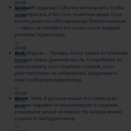
00:00
Sérieux?
Серьезно? Обычно используют, чтобы
00:00
переспросить и без того понятные вещи. Если
00:00
хотите довести собеседника до белого каления
— смело вставляйте это слово после каждой
реплики!
Аудиоплеер
00:00
Bref.
Короче… Правда, после такого вступления
00:00
следует очень длинная мысль. Попробуйте не
00:00
использовать этот «паразит» совсем, если
действительно не собираетесь укорачивать
свое сообщение.
Аудиоплеер
00:00
Genre
. Типа. В русском языке это слово всех
00:00
ужасно задевает и сигнализирует о скудном
00:00
словарном запасе человека. Но иногда можно
сказать и так!
Аудиоплеер